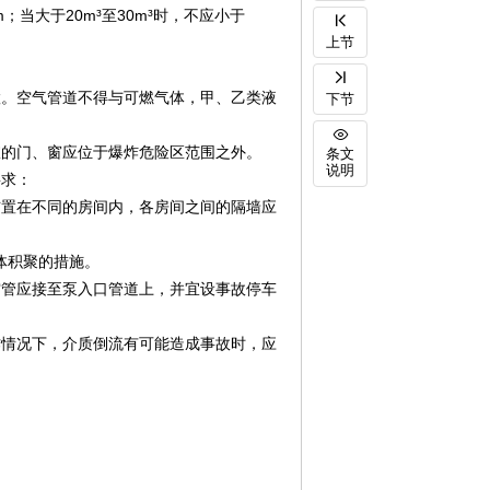
当大于20m³至30m³时，不应小于
上节
布置。空气管道不得与可燃气体，甲、乙类液
下节
制室的门、窗应位于爆炸危险区范围之外。
条文
说明
要求：
布置在不同的房间内，各房间之间的隔墙应
体积聚的措施。
放空管应接至泵入口管道上，并宜设事故停车
工作情况下，介质倒流有可能造成事故时，应