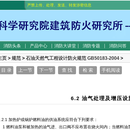
严禁上传、处理、发送、转发涉密信息
消防头条
产品中心
消防大讲堂
消防专题
消防问答
主页
>
规范
>
石油天然气工程设计防火规范 GB50183-2004
>
目 录
上一节
下一节
查 找
检 索
手机阅读
6.2 油气处理及增压设
6.2.1 加热炉或锅炉燃料油的供油系统应符合下列要求：
1 燃料油泵和被加热的油气进、出口阀不应布置在烧火间内；当燃料油