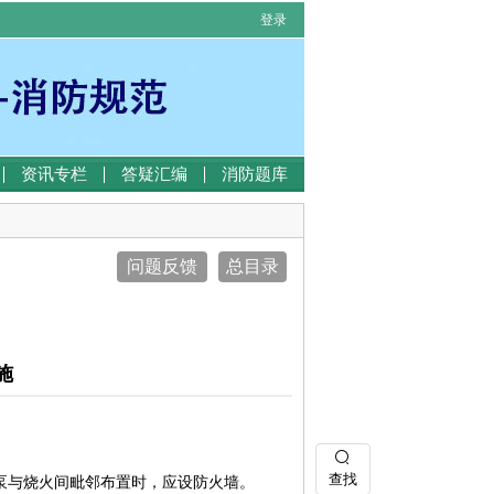
登录
资讯专栏
答疑汇编
消防题库
问题反馈
总目录
施
查找
泵与烧火间毗邻布置时，应设防火墙。