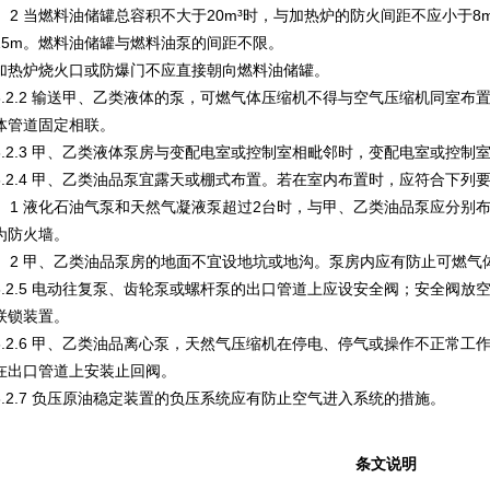
2 当燃料油储罐总容积不大于20m³时，与加热炉的防火间距不应小于8m；
15m。燃料油储罐与燃料油泵的间距不限。
加热炉烧火口或防爆门不应直接朝向燃料油储罐。
6.2.2 输送甲、乙类液体的泵，可燃气体压缩机不得与空气压缩机同室
体管道固定相联。
6.2.3 甲、乙类液体泵房与变配电室或控制室相毗邻时，变配电室或控
6.2.4 甲、乙类油品泵宜露天或棚式布置。若在室内布置时，应符合下列
1 液化石油气泵和天然气凝液泵超过2台时，与甲、乙类油品泵应分别
为防火墙。
2 甲、乙类油品泵房的地面不宜设地坑或地沟。泵房内应有防止可燃气
6.2.5 电动往复泵、齿轮泵或螺杆泵的出口管道上应设安全阀；安全阀
联锁装置。
6.2.6 甲、乙类油品离心泵，天然气压缩机在停电、停气或操作不正常
在出口管道上安装止回阀。
6.2.7 负压原油稳定装置的负压系统应有防止空气进入系统的措施。
条文说明