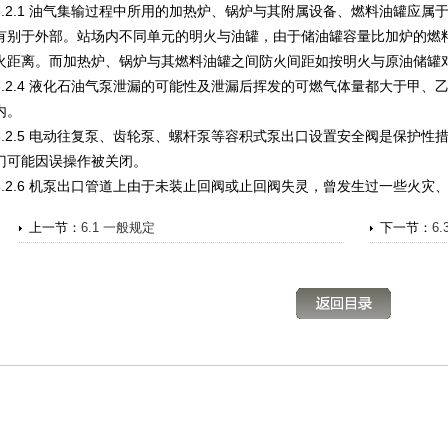
6.2.1 油气集输过程中所用的加热炉、锅炉与其附属设备、燃料油罐应
有别于外部。站场内不同单元的明火与油罐，由于储油罐容量比加炉的燃
火距离。而加热炉、锅炉与其燃料油罐之间防火间距如按明火与原油储罐
6.2.4 液化石油气泵泄漏的可能性及泄漏后挥发的可燃气体量都大于甲
内。
6.2.5 电动往复泵、齿轮泵、螺杆泵等容积式泵出口设置安全阀是保护
门可能因误操作被关闭。
6.2.6 机泵出口管道上由于未装止回阀或止回阀失灵，曾发生过一些火灾
上一节：
6.1 一般规定
下一节：
6