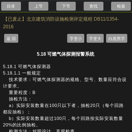
目录
上节
下节
查找
检索
【已废止】北京建筑消防设施检测评定规程 DB11/1354-
2016
返 回
字变小
字变大
白底黑字
5.18 可燃气体探测报警系统
5.18.1 可燃气体探测器
5.18.1.1 一般规定
技术要求：可燃气体探测器的规格、型号、数量应符合设
计要求。
重要程度：B
抽检方法：
a）实际安装数量在100只以下者，抽检20只（每个回路
都应抽检）；
b）实际安装数量超过100只，每个回路按实际安装数量
20%的比例抽检。
检测方法：对照设计，直观检查。