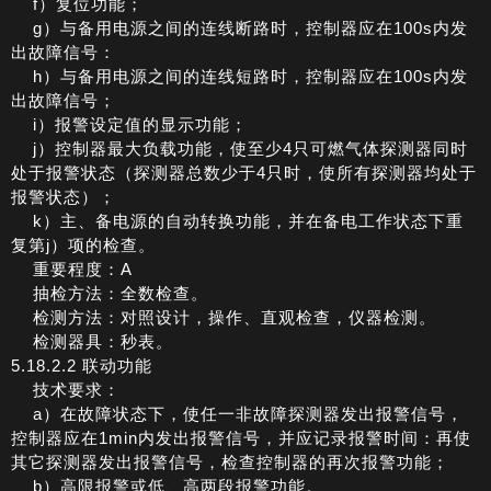
f）复位功能；
g）与备用电源之间的连线断路时，控制器应在100s内发
出故障信号：
h）与备用电源之间的连线短路时，控制器应在100s内发
出故障信号；
i）报警设定值的显示功能；
j）控制器最大负载功能，使至少4只可燃气体探测器同时
处于报警状态（探测器总数少于4只时，使所有探测器均处于
报警状态）；
k）主、备电源的自动转换功能，并在备电工作状态下重
复第j）项的检查。
重要程度：A
抽检方法：全数检查。
检测方法：对照设计，操作、直观检查，仪器检测。
检测器具：秒表。
5.18.2.2 联动功能
技术要求：
a）在故障状态下，使任一非故障探测器发出报警信号，
控制器应在1min内发出报警信号，并应记录报警时间：再使
其它探测器发出报警信号，检查控制器的再次报警功能；
b）高限报警或低、高两段报警功能。