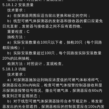
5.18.1.2 安装质量
技术要求：
a）在探测器周围应适当留出更换和标定的空间；
b）线型可燃气体探测器的发射器和接收器的窗口应避免
日光直射，发射器与接收器之间不应有遮挡物。
重要程度：C
抽检方法：
a）实际安装数量在100只以下者，抽检20只（每个回路
都应抽检）；
b）实际安装数量超过100只，每个回路按实际安装数量
20%的比例抽检。
检测方法：对照设计，直观检查。
5.18.1.3 功能
技术要求：
a）对探测器施加达到响应浓度值的可燃气体标准样气，
探测器应在30s内响应，检查可燃气体报警控制器接收和显
示探测器报警信号情况。撤去可燃气体，探测器应在60s内
恢复到正常监视状态；
b）对于线型可燃气体探测器除符合本节规定外，将发射
器发出的光全部遮挡，探测器相应的控制装置应在100s内发