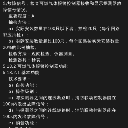
出故障信号，检查可燃气体报警控制器接收和显示探测器故
障信号情况。
重要程度：A
抽检方法：
a）实际安装数量在100只以下者，抽检20只（每个回路
都应抽检）；
b）实际安装数量超过100只，每个回路按实际安装数量
20%的比例抽检。
检验方法：观察检查、仪器测量。
检测器具：秒表。
5.18.2 可燃气体报警控制器功能
5.18.2.1 基本功能
技术要求：
a）自检功能；
b）操作级别；
c）与探测器之间的连线断路时，消防联动控制器能在
100s内发出故障信号；
d）与探测器之间的连线短路时，消防联动控制器能在
100s内发出故障信号；
e）消音功能；