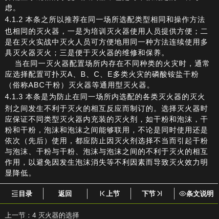
虑。
4.1.2 本条之所以推荐在同一场所选配类型相同和操作方法
也相同的灭火器，一是为培训灭火器使用人员提供方便；二
是在灭火实战中灭火人员可方便地用同一种方法连续使用多
具灭火器灭火；三是便于灭火器的维修和保养。
当在同一灭火器配置场所内存在不同种类的火灾时，通常
应选择配置可扑灭A、B、C、E多类火灾的磷酸铵盐干粉
（俗称ABC干粉）灭火器等通用型灭火器。
4.1.3 本条是为防止在同一场所内选配的各类灭火器的灭火
剂之间发生不利于灭火的相互反应而制订的。选择灭火器时
应保证不同类型灭火器内充装的灭火剂，如干粉和泡沫，干
粉和干粉，泡沫和泡沫之间能够联用，不论是同时使用还是
依次（先后）使用，都应防止因灭火剂选择不当而引起干粉
与泡沫、干粉与干粉、泡沫与泡沫之间的不利于灭火的相互
作用，以避免因发生泡沫消失等不利因素而导致灭火效力明
显降低。
目录
返回
上节
下节
条文说明
上一节：
4 灭火器的选择