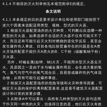
4.1.4 不相容的灭火剂举例见本规范附录E的规定。
条文说明
4.1.1 本条规定的目的是要求设计单位和使用部门能按照下
述六个因素来选配适用类型、规格、型式的灭火器。
1 根据灭火器配置场所的火灾种类，可判断出应选哪一种
类型的灭火器。如果选择不合适的灭火器不仅有可能灭不了
火，而且还有可能引起灭火剂对燃烧的逆化学反应，甚至会
发生爆炸伤人事故。目前各地比较普遍存在的问题是在A类
火灾场所配置不能扑灭A类火的B、C干粉（碳酸氢钠干粉）
灭火器。
另外，对碱金属(如钾、钠)火灾，不能用水型灭火器去灭
火。其原因之一是由于水与碱金属作用后，会生成大量的氢
气，氢气与空气中的氧气混合后，容易形成爆炸性的气体混
合物，从而有可能引起爆炸事故。
2 根据灭火器配置场所的危险等级和火灾种类等因素，可
确定灭火器的保护距离和配置基准,这是着手建筑灭火器配置
设计和计算的首要步骤。
3 从附录A中可以看出：虽然有几种类型的灭火器均适用
于扑灭同一种类的火灾，但值得注意的是，他们在灭火有效