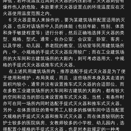
降低，若环境温度过高则灭火器的内压剧增，灭火器则会有
爆炸伤人的危险。本款要求灭火器设置点的环境温度应在灭
火器使用温度范围之内。
6 灭火器是靠人来操作的，要为某建筑场所配置适用的灭
火器，也应对该场所中人员的体能（包括年龄、性别、体质
和身手敏捷程度等）进行分析，然后正确地选择灭火器的类
型、规格、型式。通常，在办公室、会议室、卧室、客房，
以及学校、幼儿园、养老院的教室、活动室等民用建筑场所
内，中、小规格的手提式灭火器应用较广；而在工业建筑场
所的大车间和古建筑场所的大殿内，则可考虑选用大、中规
格的手提式灭火器或推车式灭火器。
在上述民用建筑场所内，推荐选配手提式灭火器是为了便
于使用和维护，布局美观，而且，这些场所本身及其走道的
面积均较小，通常并没有设置推车式灭火器的合适部位。而
在多数工业建筑场所的大车间和古建筑的大殿内，都有较大
的空间和适当的部位来设置推车式灭火器。当然，有条件时
亦可在同一场所内同时选配手提式灭火器和推车式灭火器。
另外，在体质强壮的青年男工人较多的炼钢车间中适当配置
大规格的手提式灭火器和推车式灭火器，而在体质较弱的女
护士较多的医院病房、女教师较多的小学校、幼儿园内，选
择配置小规格的手提式灭火器，也是对本款规定的一种考