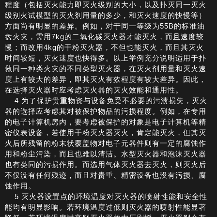
程度（包括灭火能力即灭火级别的大小，以及扑灭同一灭火
级别火试模型的灭火剂用量的多少，和灭火速度的快慢等）
方面尚有明显的差异。例如，对于同一等级为55B的标准油
盘火灾，需用7kg的二氧化碳灭火器才能灭火，而且速度较
慢；而改用4kg的干粉灭火器，不但也能灭火，而且其灭火
时间较短，灭火速度也快得多。以上举例充分说明适用于扑
救同一种类火灾的不同类型灭火器，在灭火剂用量和灭火速
度上有较大的差异，即其灭火有效程度有较大差异。因此，
在选择灭火器时应考虑灭火器的灭火效能和通用性。
4 为了保护贵重物资与设备免受不必要的污渍损失，灭火
器的选择应考虑其对被保护物品的污损程度。例如，在专用
的电子计算机房内，要考虑被保护的对象是电子计算机等精
密仪表设备，若使用干粉灭火器灭火，肯定能灭火，但其灭
火后所残留的粉末状覆盖物对电子元器件则有一定的腐蚀作
用和粉尘污染，而且也难以清洁。水型灭火器和泡沫灭火器
也有类同的污损作用。而选用气体灭火器去灭火，则灭火后
不仅没有任何残迹，而且对贵重、精密设备也没有污损、腐
蚀作用。
5 灭火器设置点的环境温度对灭火器的喷射性能和安全性
能均有明显影响。若环境温度过低则灭火器的喷射性能显著