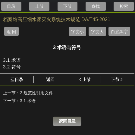
目录
上节
下节
查找
检索
档案馆高压细水雾灭火系统技术规范 DA/T45-2021
返 回
字变小
字变大
白底黑字
3 术语与符号
3.1 术语
3.2 符号
目录
返回
上节
下节
上一节：
2 规范性引用文件
下一节：
3.1 术语