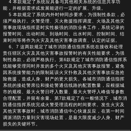
4 本款规定了系统应具备与其他相关系统的信息共享功
能，并根据需求或发展能进行一定的扩展、升级。
5 本款规定了系统内外时钟同步要求，为强制性条款，必
须严格执行。火警受理、灭火救援指挥调度、火场及其他灾
害事故现场指挥是时实性极强的消防业务工作，系统记录的
报警时间、出动时间、到场时间、出水时间、控制时间、结
束时间等将作为火灾及其他灾害事故调查、认定的证据。
6、7 这两款规定了城市消防通信指挥系统在接收和处理
责任辖区火灾及其他灾害事故报警时的有关性能要求，为强
制性条款，必须严格执行。第6款规定了城市消防通信指挥系
统能够受理同时并发的多个火灾及其他灾害事故报警，避免
因系统接警能力的限制延误火灾扑救及其他灾害事故应急抢
险救援，造成人身、财产的更大损失。各城市消防通信指挥
系统的接处警席位和接处警通信线路的配置数量，应根据城
市的规模、最大火警日呼入数量、最大火警呼入峰值等参数
合理配置，并留有余量。第7款规定了在一般情况下，城市消
防通信指挥系统完成火警受理流程的时间要求。发生火灾及
其他灾害事故时，城市消防通信中心快速反应，在第一时间
调派消防力量到灾害现场处置，是最大限度减少人身、财产
损失的关键环节。