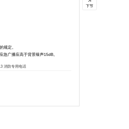
下节
.3的规定。
灾应急广播应高于背景噪声15dB。
.13 消防专用电话