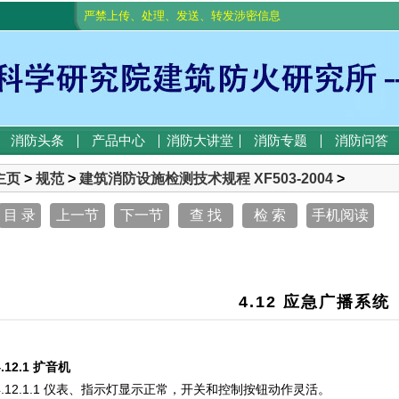
严禁上传、处理、发送、转发涉密信息
消防头条
产品中心
消防大讲堂
消防专题
消防问答
主页
>
规范
>
建筑消防设施检测技术规程 XF503-2004
>
目 录
上一节
下一节
查 找
检 索
手机阅读
4.12 应急广播系统
4.12.1 扩音机
4.12.1.1 仪表、指示灯显示正常，开关和控制按钮动作灵活。