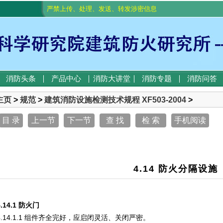
严禁上传、处理、发送、转发涉密信息
消防头条
产品中心
消防大讲堂
消防专题
消防问答
主页
>
规范
>
建筑消防设施检测技术规程 XF503-2004
>
目 录
上一节
下一节
查 找
检 索
手机阅读
4.14 防火分隔设施
4.14.1 防火门
4.14.1.1 组件齐全完好，应启闭灵活、关闭严密。