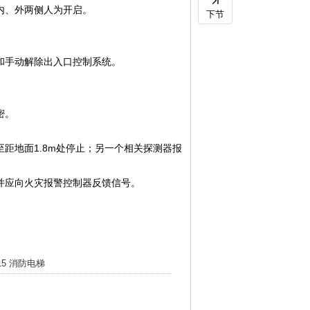
从内、外两侧人为开启。
下节
动和手动解除出入口控制系统。
密。
降至距地面1.8m处停止；另一个相关探测器报
面，并应向火灾报警控制器反馈信号。
.15 消防电梯