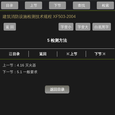
目录
上节
下节
查找
检索
建筑消防设施检测技术规程 XF503-2004
返 回
字变小
字变大
白底黑字
5 检测方法
目录
返回
上节
下节
上一节：
4.16 灭火器
下一节：
5.1 一般要求