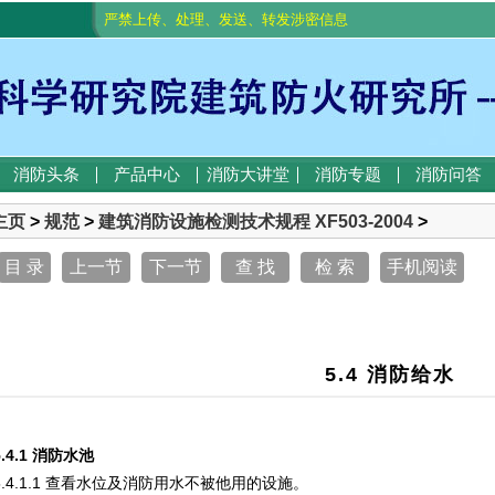
严禁上传、处理、发送、转发涉密信息
消防头条
产品中心
消防大讲堂
消防专题
消防问答
主页
>
规范
>
建筑消防设施检测技术规程 XF503-2004
>
目 录
上一节
下一节
查 找
检 索
手机阅读
5.4 消防给水
5.4.1
消防水池
5.4.1.1 查看水位及消防用水不被他用的设施。